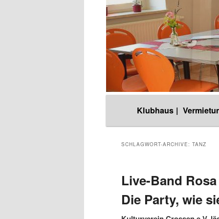
Hauptmenü
Klubhaus |
Vermietun
Zum
Zum
Inhalt
sekundären
SCHLAGWORT-ARCHIVE:
TANZ
wechseln
Inhalt
Live-Band Rosa 
Die Party, wie s
wechseln
Kulturverein Crossen e.V. läd