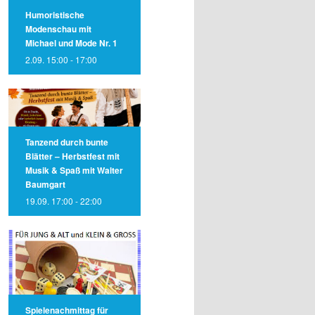
Humoristische
Modenschau mit
Michael und Mode Nr. 1
2.09. 15:00
-
17:00
Tanzend durch bunte
Blätter – Herbstfest mit
Musik & Spaß mit Walter
Baumgart
19.09. 17:00
-
22:00
Spielenachmittag für