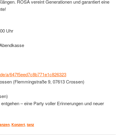
längen. ROSA vereint Generationen und garantiert eine
te!
:00 Uhr
€ Abendkasse
m/de/a/647f5eed7c8b771e1c826323
ssen (Flemmingstraße 9, 07613 Crossen)
sen)
 entgehen – eine Party voller Erinnerungen und neuer
tanzen
,
Konzert
,
tanz