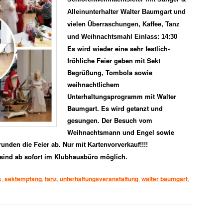
Alleinunterhalter Walter Baumgart und
vielen Überraschungen, Kaffee, Tanz
und Weihnachtsmahl
Einlass: 14:30
Es wird wieder eine sehr festlich-
fröhliche Feier geben mit Sekt
Begrüßung, Tombola
sowie
weihnachtlichem
Unterhaltungsprogramm mit Walter
Baumgart.
Es
wird getanzt und
gesungen. Der Besuch vom
Weihnachtsmann und Engel sowie
unden die Feier ab.
Nur mit Kartenvorverkauf!!!!
sind ab
sofort
im Klubhausbüro möglich.
k
,
sektempfang
,
tanz
,
unterhaltungsveranstaltung
,
walter baumgart
,