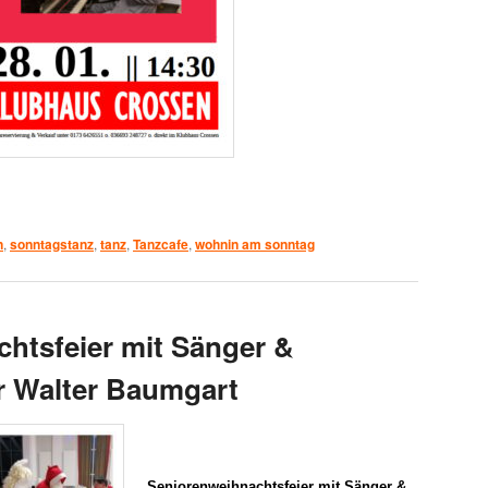
n
,
sonntagstanz
,
tanz
,
Tanzcafe
,
wohnin am sonntag
htsfeier mit Sänger &
er Walter Baumgart
Seniorenweihnachtsfeier mit
Sänger &