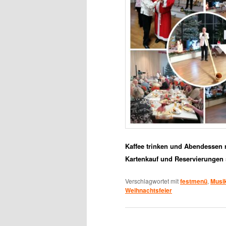
Kaffee trinken und Abendessen r
Karten
kauf
und Reservierungen 
Verschlagwortet mit
festmenü
,
Musi
Weihnachtsfeier