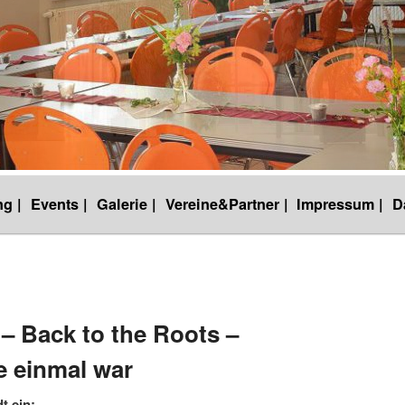
g |
Events |
Galerie |
Vereine&Partner |
Impressum |
D
– Back to the Roots –
ie einmal war
t ein: