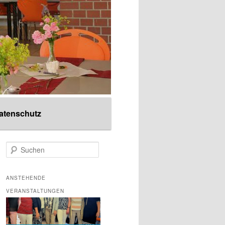
atenschutz
S
u
c
h
ANSTEHENDE
e
VERANSTALTUNGEN
n