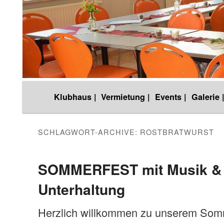
Hauptmenü
Klubhaus |
Vermietung |
Events |
Galerie 
Zum
Zum
Inhalt
sekundären
SCHLAGWORT-ARCHIVE:
ROSTBRATWURST
wechseln
Inhalt
SOMMERFEST mit Musik & 
Unterhaltung
wechseln
Herzlich willkommen zu unserem Somm