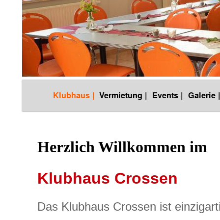
Hauptmenü
Klubhaus |
Vermietung |
Events |
Galerie 
Zum
Inhalt
Herzlich Willkommen im
wechseln
Klubhaus Crossen
Das Klubhaus Crossen ist einzigart