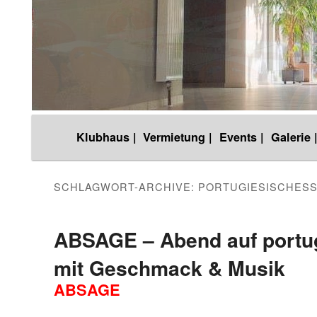
Hauptmenü
Klubhaus |
Vermietung |
Events |
Galerie 
Zum
Zum
Inhalt
sekundären
SCHLAGWORT-ARCHIVE:
PORTUGIESISCHES
wechseln
Inhalt
ABSAGE – Abend auf portu
mit Geschmack & Musik
wechseln
ABSAGE