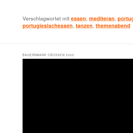
Verschlagwortet mit
essen
,
mediteran
,
portu
portugiesischessen
,
tanzen
,
themenabend
BAUERNMARK CROSSEN 2025