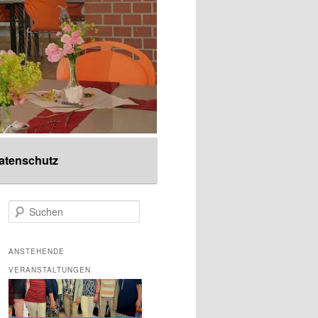
atenschutz
S
u
c
h
ANSTEHENDE
e
VERANSTALTUNGEN
n