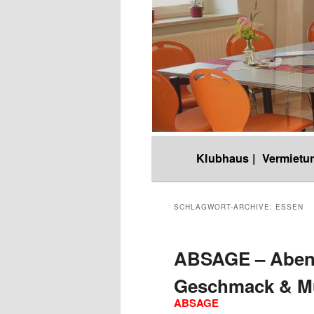
Hauptmenü
Klubhaus |
Vermietun
Zum
Zum
Inhalt
sekundären
SCHLAGWORT-ARCHIVE:
ESSEN
wechseln
Inhalt
ABSAGE – Abend
Geschmack & M
wechseln
ABSAGE