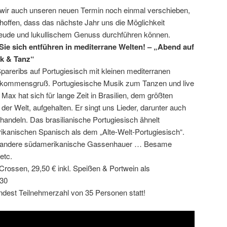
en wir auch unseren neuen Termin noch einmal verschieben,
hoffen, dass das nächste Jahr uns die Möglichkeit
reude und lukullischem Genuss durchführen können.
Sie sich entführen in mediterrane Welten! – „Abend auf
k & Tanz“
areribs auf Portugiesisch mit kleinen mediterranen
llkommensgruß. Portugiesische Musik zum Tanzen und live
Max hat sich für lange Zeit in Brasilien, dem größten
der Welt, aufgehalten. Er singt uns Lieder, darunter auch
 handeln. Das brasilianische Portugiesisch ähnelt
nischen Spanisch als dem „Alte-Welt-Portugiesisch“.
ch andere südamerikanische Gassenhauer … Besame
etc.
Crossen, 29,50 € inkl. Speißen & Portwein als
:30
indest Teilnehmerzahl von 35 Personen statt!