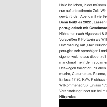
Hallo ihr lieben, leider müss
nun auf unbestimmte Zeit. Wir 
gewährt, den Abend mit viel F
Dann heißt es 2022 „Lassen 
portugiesisch mit Geschmac
Hähnchen nach Algarveart & Sp
Vorspeißen & Portwein als Wi
Unterhaltung mit „Max Biundo“ 
portugiesisch sprachigen Land 
eigene, welche aus dieser zeit
manchmal mehr dem südamerika
Deswegen trällert er uns au
mucho, Cucurrucucu Paloma, 
Einlass 17:30, KVV: Klubhaus 
Willkommensgruß, Einlass 17
Veranstaltung findet nur bei m
Hörprobe: