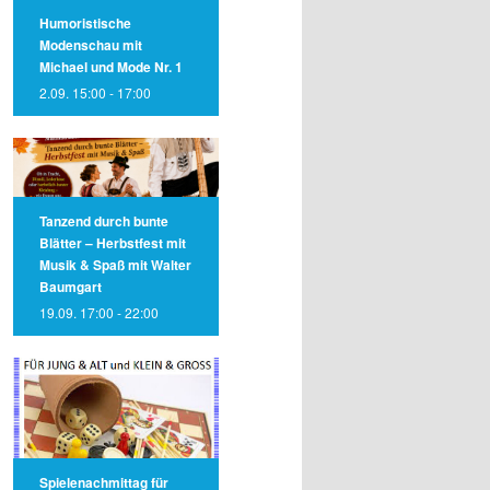
Humoristische
Modenschau mit
Michael und Mode Nr. 1
2.09. 15:00
-
17:00
Tanzend durch bunte
Blätter – Herbstfest mit
Musik & Spaß mit Walter
Baumgart
19.09. 17:00
-
22:00
Spielenachmittag für