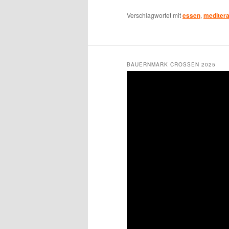
Verschlagwortet mit
essen
,
mediter
BAUERNMARK CROSSEN 2025