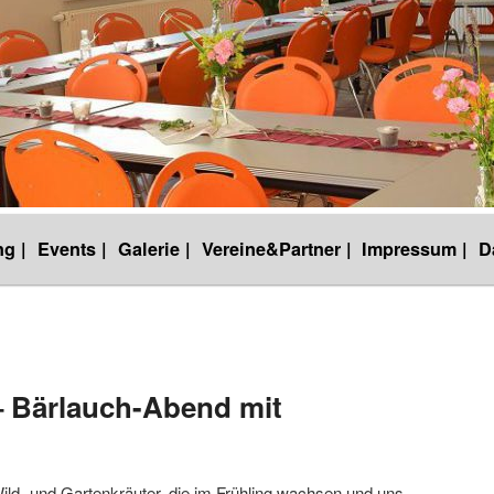
g |
Events |
Galerie |
Vereine&Partner |
Impressum |
D
– Bärlauch-Abend mit
Wild- und Gartenkräuter, die im Frühling wachsen und uns