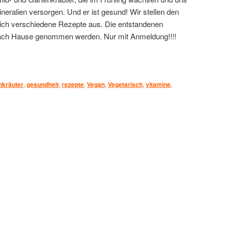
neralien versorgen. Und er ist gesund! Wir stellen den
eich verschiedene Rezepte aus. Die entstandenen
nach Hause genommen werden. Nur mit Anmeldung!!!!
nkräuter
,
gesundheit
,
rezepte
,
Vegan
,
Vegetarisch
,
vitamine
,