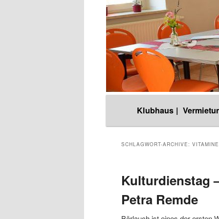
Hauptmenü
Klubhaus |
Vermietun
Zum
Zum
Inhalt
sekundären
SCHLAGWORT-ARCHIVE:
VITAMINE
wechseln
Inhalt
Kulturdienstag 
Petra Remde
wechseln
Bärlauch ist eines der ersten 