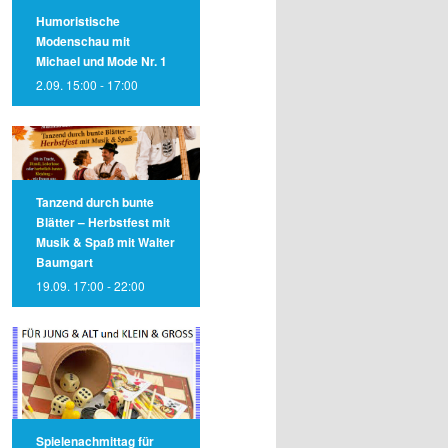
Humoristische
Modenschau mit
Michael und Mode Nr. 1
2.09. 15:00
-
17:00
Tanzend durch bunte
Blätter – Herbstfest mit
Musik & Spaß mit Walter
Baumgart
19.09. 17:00
-
22:00
Spielenachmittag für