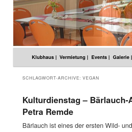
Hauptmenü
Klubhaus |
Vermietung |
Events |
Galerie 
Zum
Zum
Inhalt
sekundären
SCHLAGWORT-ARCHIVE:
VEGAN
wechseln
Inhalt
Kulturdienstag – Bärlauch-
Petra Remde
wechseln
Bärlauch ist eines der ersten Wild- und