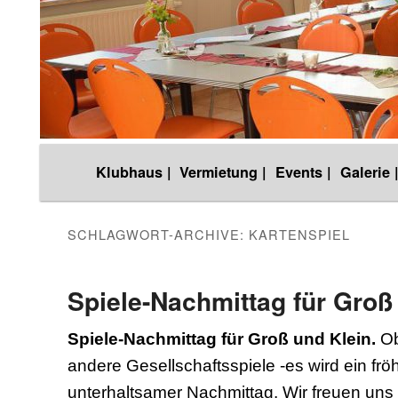
Hauptmenü
Klubhaus |
Vermietung |
Events |
Galerie 
Zum
Zum
Inhalt
sekundären
SCHLAGWORT-ARCHIVE:
KARTENSPIEL
wechseln
Inhalt
Spiele-Nachmittag für Groß
wechseln
Spiele-Nachmittag für Groß und Klein.
Ob
andere Gesellschaftsspiele -es wird ein fr
unterhaltsamer Nachmittag. Wir freuen uns