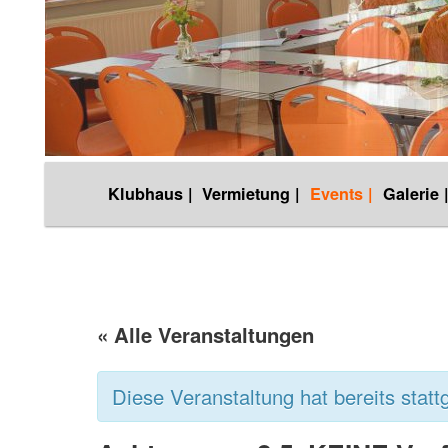
Hauptmenü
Klubhaus |
Vermietung |
Events |
Galerie 
Zum
Inhalt
wechseln
« Alle Veranstaltungen
Diese Veranstaltung hat bereits statt