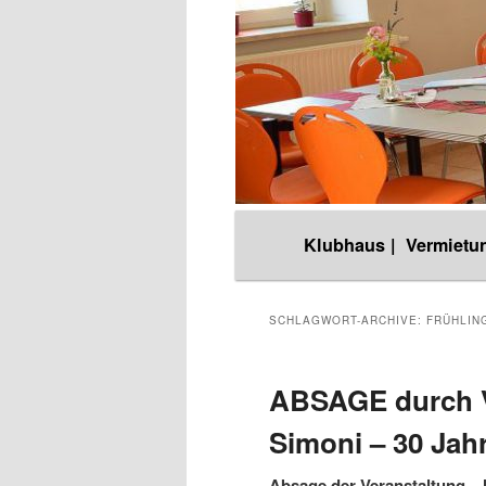
Hauptmenü
Klubhaus |
Vermietun
Zum
Zum
Inhalt
sekundären
SCHLAGWORT-ARCHIVE:
FRÜHLIN
wechseln
Inhalt
ABSAGE durch V
Simoni – 30 Jah
wechseln
Absage der Veranstaltung – l