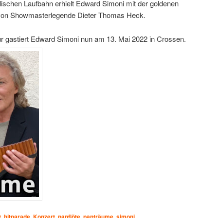
lischen Laufbahn erhielt Edward Simoni mit der goldenen
von Showmasterlegende Dieter Thomas Heck.
ur gastiert Edward Simoni nun am 13. Mai 2022 in Crossen.
t
,
hitparade
,
Konzert
,
panflöte
,
panträume
,
simoni