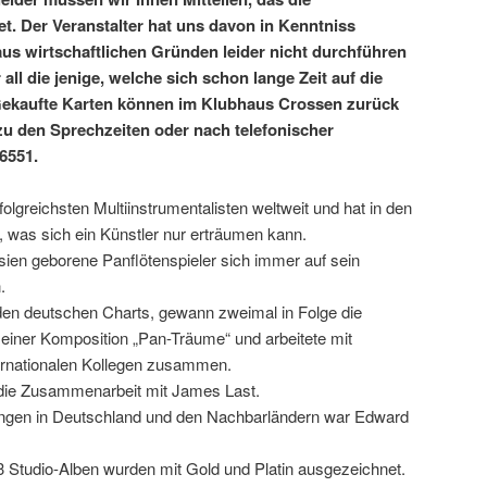
det. Der Veranstalter hat uns davon in Kenntniss
aus wirtschaftlichen Gründen leider nicht durchführen
 all die jenige, welche sich schon lange Zeit auf die
Gekaufte Karten können im Klubhaus Crossen zurück
u den Sprechzeiten oder nach telefonischer
6551.
olgreichsten Multiinstrumentalisten weltweit und hat in den
t, was sich ein Künstler nur erträumen kann.
sien geborene Panflötenspieler sich immer auf sein
.
 den deutschen Charts, gewann zweimal in Folge die
einer Komposition „Pan-Träume“ und arbeitete mit
ternationalen Kollegen zusammen.
die Zusammenarbeit mit James Last.
dungen in Deutschland und den Nachbarländern war Edward
3 Studio-Alben wurden mit Gold und Platin ausgezeichnet.