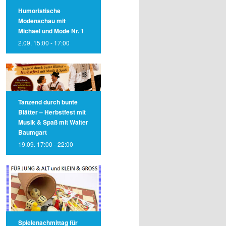
Humoristische
Modenschau mit
Michael und Mode Nr. 1
2.09. 15:00
-
17:00
Tanzend durch bunte
Blätter – Herbstfest mit
Musik & Spaß mit Walter
Baumgart
19.09. 17:00
-
22:00
Spielenachmittag für