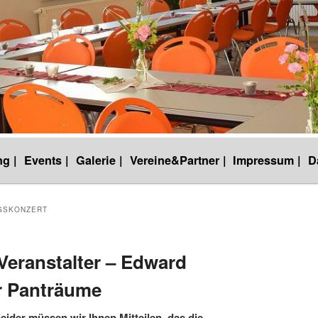
g |
Events |
Galerie |
Vereine&Partner |
Impressum |
D
GSKONZERT
eranstalter – Edward
r Panträume
eider müssen wir Ihnen Mitteilen, das die