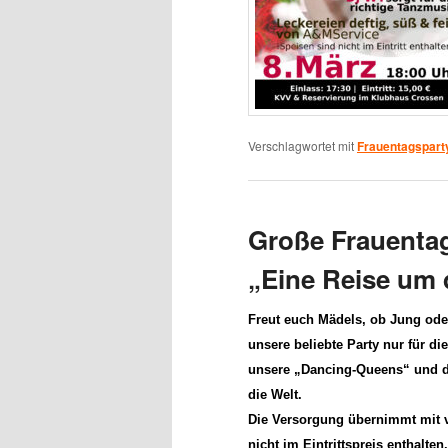
Verschlagwortet mit
Frauentagspart
Große Frauenta
„Eine Reise um 
Freut euch Mädels, ob Jung oder
unsere beliebte Party nur für di
unsere
„Dancing-Queens“
und 
die Welt.
Die
Versorgung übernimmt mit v
nicht im Eintrittspreis enthalt