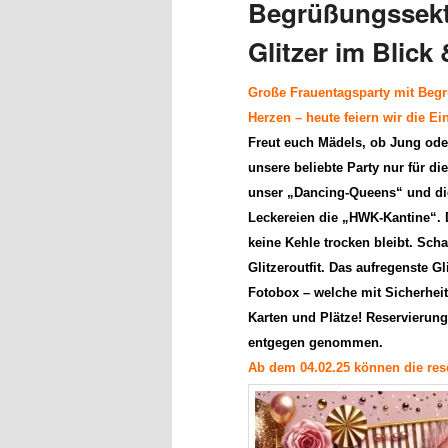
Begrüßungssekt
Glitzer im Blick
Große Frauentagsparty mit Beg
Herzen – heute feiern wir die Ei
Freut euch Mädels, ob Jung oder
unsere beliebte Party nur für di
unser
„Dancing-Queens“
und d
Leckereien
die
„HWK-Kantine“
.
keine Kehle trocken bleibt.
Scha
Glitzeroutfit. Das aufregenste G
Fotobox – welche mit Sicherheit 
Karten
und Plätze!
Reservierun
entgegen genommen.
Ab dem 04.02.25 können die rese