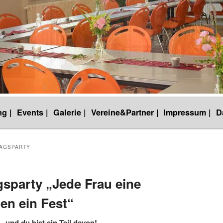
g |
Events |
Galerie |
Vereine&Partner |
Impressum |
D
AGSPARTY
sparty „Jede Frau eine
en ein Fest“
– und du bist ein Teil davon!