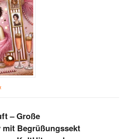
y
uft – Große
y mit Begrüßungssekt