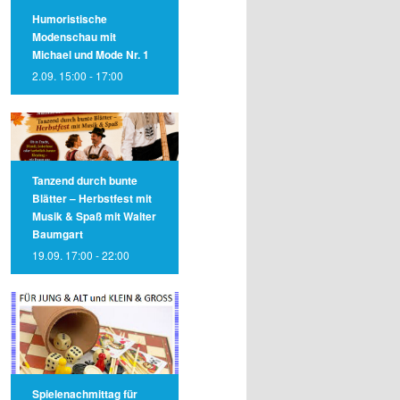
Humoristische
Modenschau mit
Michael und Mode Nr. 1
2.09. 15:00
-
17:00
Tanzend durch bunte
Blätter – Herbstfest mit
Musik & Spaß mit Walter
Baumgart
19.09. 17:00
-
22:00
Spielenachmittag für