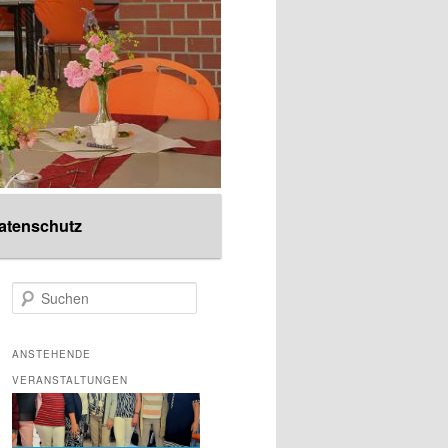
atenschutz
S
u
c
h
ANSTEHENDE
e
VERANSTALTUNGEN
n