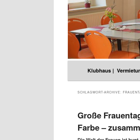
Hauptmenü
Klubhaus |
Vermietun
Zum
Zum
Inhalt
sekundären
SCHLAGWORT-ARCHIVE:
FRAUENT
wechseln
Inhalt
Große Frauentag
Farbe – zusamm
wechseln
Die Welt der Frauen ist bunt 