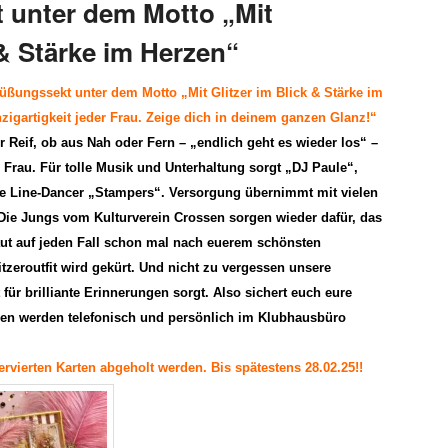
 unter dem Motto „Mit
 & Stärke im Herzen“
rüßungssekt
unter dem Motto „Mit Glitzer im Blick & Stärke im
nzigartigkeit jeder Frau. Zeige dich in deinem ganzen Glanz!“
 Reif, ob aus Nah oder Fern – „endlich geht es wieder los“ –
e Frau.
Für tolle
Musik und Unterhaltung sorgt „
DJ Paule
“,
ie
Line-Dancer „
Stampers“
.
Versorgung übernimmt mit vielen
Die
Jungs vom Kulturverein Crossen
sorgen wieder dafür, das
ut auf jeden Fall schon mal nach euerem schönsten
litzeroutfit wird gekürt. Und nicht zu vergessen unsere
für brilliante Erinnerungen sorgt. Also s
ichert euch eure
gen werden
telefonisch und persönlich im Klubhausbüro
rvierten Karten abgeholt werden. Bis spätestens 28.02.25!!