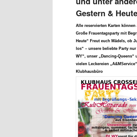
und unter ander
Gestern & Heut
Alle reservierten Karten können
Große Frauentagsparty mit Beg
Heute
“
Freut euch Mädels, ob Ju
los“ – unsere beliebte Party nur
WY
“, unser
„Dancing-Queens“
u
vielen Leckereien „A&MService“
Klubhausbüro