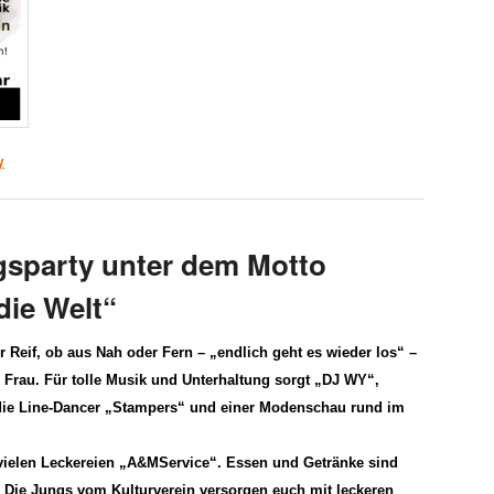
y
gsparty unter dem Motto
die Welt“
 Reif, ob aus Nah oder Fern – „endlich geht es wieder los“ –
e Frau.
Für tolle
Musik und Unterhaltung sorgt „DJ WY
“,
die
Line-Dancer „
Stampers“
und einer Modenschau rund im
ielen Leckereien „A&MService“.
Essen und Getränke sind
en. Die Jungs vom Kulturverein versorgen euch mit leckeren