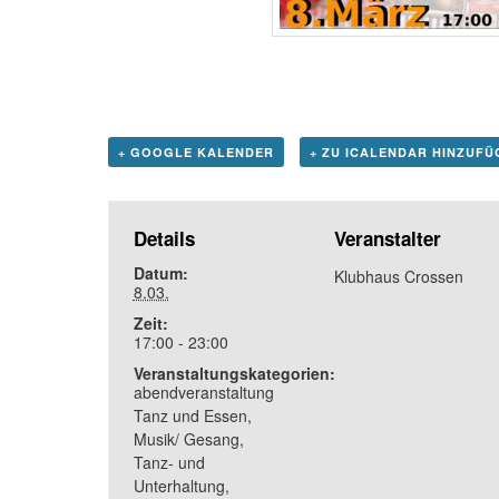
+ GOOGLE KALENDER
+ ZU ICALENDAR HINZUFÜ
Details
Veranstalter
Datum:
Klubhaus Crossen
8.03.
Zeit:
17:00 - 23:00
Veranstaltungskategorien:
abendveranstaltung
Tanz und Essen
,
Musik/ Gesang
,
Tanz- und
Unterhaltung
,