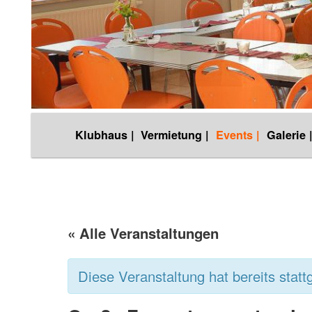
Hauptmenü
Klubhaus |
Vermietung |
Events |
Galerie 
Zum
Inhalt
wechseln
« Alle Veranstaltungen
Diese Veranstaltung hat bereits statt