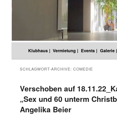
Hauptmenü
Klubhaus |
Vermietung |
Events |
Galerie 
Zum
Zum
Inhalt
sekundären
SCHLAGWORT-ARCHIVE:
COMEDIE
wechseln
Inhalt
Verschoben auf 18.11.22_Ka
„Sex und 60 unterm Christ
wechseln
Angelika Beier