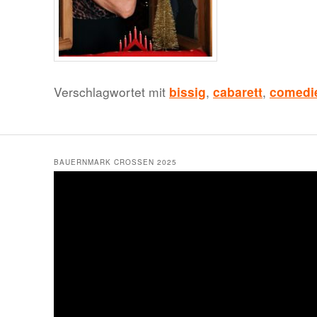
Verschlagwortet mit
bissig
,
cabarett
,
comedi
BAUERNMARK CROSSEN 2025