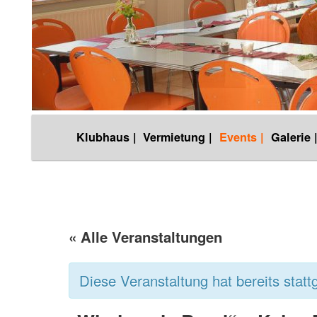
Hauptmenü
Klubhaus |
Vermietung |
Events |
Galerie 
Zum
Inhalt
wechseln
« Alle Veranstaltungen
Diese Veranstaltung hat bereits statt