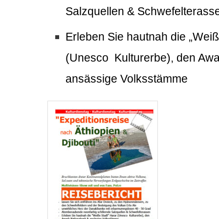
Salzquellen
&
Schwefelterass
Erleben Sie hautnah die
„Weiß
(
Unesco Kulturerbe
), den
Awa
a
nsässige Volksstämme