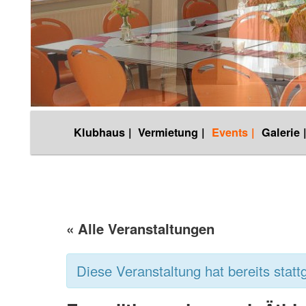
Hauptmenü
Klubhaus |
Vermietung |
Events |
Galerie 
Zum
Inhalt
wechseln
« Alle Veranstaltungen
Diese Veranstaltung hat bereits statt