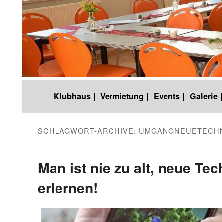
Hauptmenü
Klubhaus |
Vermietung |
Events |
Galerie 
Zum
Zum
Inhalt
sekundären
SCHLAGWORT-ARCHIVE:
UMGANGNEUETECH
wechseln
Inhalt
Man ist nie zu alt, neue Tec
erlernen!
wechseln