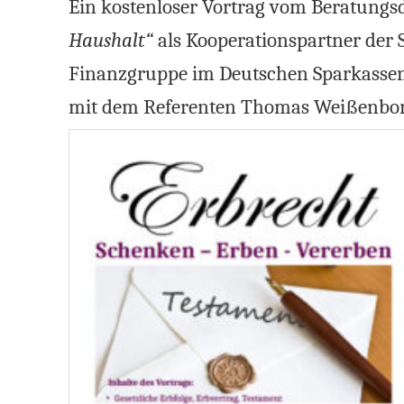
Ein kostenloser Vortrag vo
m
Beratungsd
Haushalt“
als Kooperationspartner
der 
Finanzgruppe im Deutschen Sparkasse
mit
dem Referenten
Thomas Wei
ß
enbo