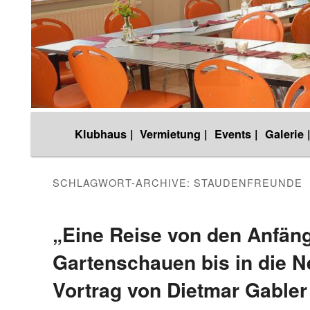
Hauptmenü
Klubhaus |
Vermietung |
Events |
Galerie 
Zum
Zum
Inhalt
sekundären
SCHLAGWORT-ARCHIVE:
STAUDENFREUNDE
wechseln
Inhalt
„Eine Reise von den Anfän
Gartenschauen bis in die N
wechseln
Vortrag von Dietmar Gabler