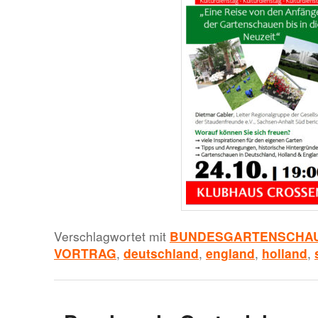
Verschlagwortet mit
BUNDESGARTENSCHAU
VORTRAG
,
deutschland
,
england
,
holland
,