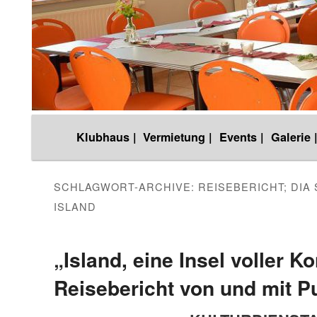
Hauptmenü
Klubhaus |
Vermietung |
Events |
Galerie 
Zum
Zum
Inhalt
sekundären
SCHLAGWORT-ARCHIVE:
REISEBERICHT; DIA 
ISLAND
wechseln
Inhalt
„Island, eine Insel voller K
wechseln
Reisebericht von und mit P