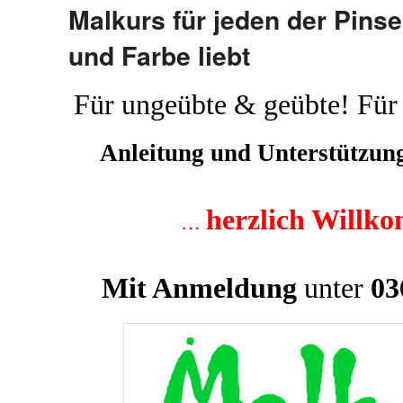
Malkurs für jeden der Pinsel
und Farbe liebt
Für ungeübte & geübte! Für
Anleitung und Unterstützung 
he
rzlich Willk
…
M
it
Anmeldung
unter
03