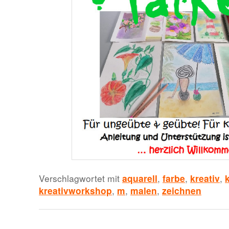
Verschlagwortet mit
aquarell
,
farbe
,
kreativ
,
kreativworkshop
,
m
,
malen
,
zeichnen