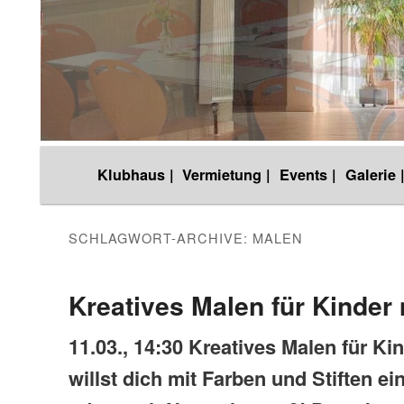
Hauptmenü
Klubhaus |
Vermietung |
Events |
Galerie 
Zum
Zum
Inhalt
sekundären
SCHLAGWORT-ARCHIVE:
MALEN
wechseln
Inhalt
Kreatives Malen für Kinder 
11.03
.
,
14:30 Kreatives Malen für Kin
wechseln
willst dich mit Farben und Stiften e