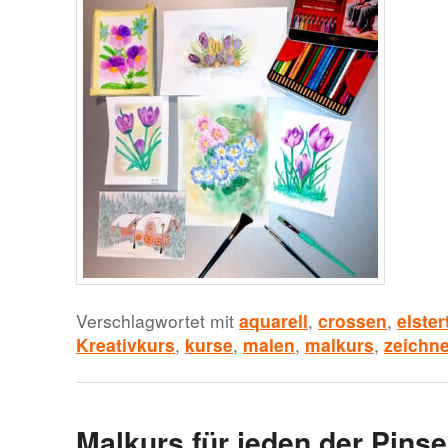
Verschlagwortet mit
aquarell
,
crossen
,
elster
Kreativkurs
,
kurse
,
malen
,
malkurs
,
zeichn
Malkurs für jeden der Pinsel