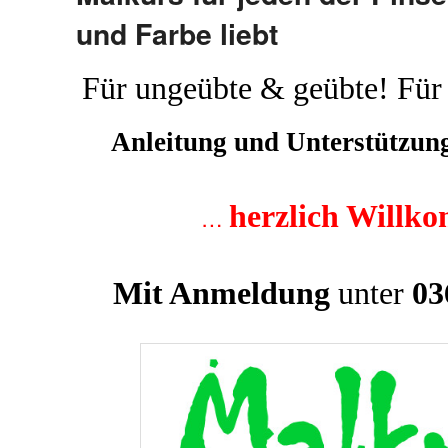
und Farbe liebt
Für ungeübte & geübte! Für
Anleitung und Unterstützung 
he
rzlich Willk
…
M
it
Anmeldung
unter
03