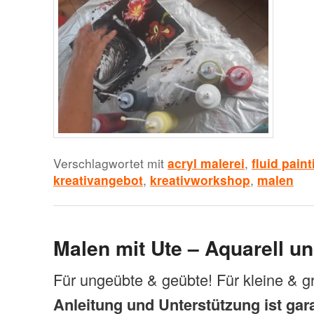
Verschlagwortet mit
acryl malerei
,
fluid paint
kreativangebot
,
kreativworkshop
,
malen
Malen mit Ute – Aquarell u
Für ungeübte & geübte! Für kleine & g
Anleitung und Unterstützung ist gara