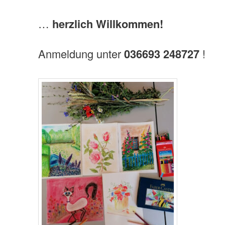
…
he
rzlich Willkommen!
Anmeldung unter
036693 248727
!