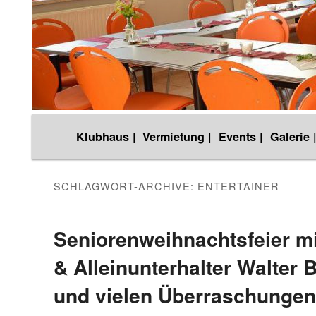
Hauptmenü
Klubhaus |
Vermietung |
Events |
Galerie 
Zum
Zum
Inhalt
sekundären
SCHLAGWORT-ARCHIVE:
ENTERTAINER
wechseln
Inhalt
Seniorenweihnachtsfeier m
& Alleinunterhalter Walter
wechseln
und vielen Überraschungen,