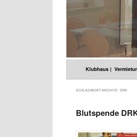
Hauptmenü
Klubhaus |
Vermietun
Zum
Zum
Inhalt
sekundären
SCHLAGWORT-ARCHIVE:
DRK
wechseln
Inhalt
Blutspende DR
wechseln