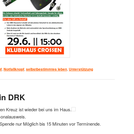
f
,
Notfallknopf
,
selbstbestimmtes leben
,
Unterstützung
in DRK
n Kreuz ist wieder bei uns im Haus.
sonalausweis.
r Spende nur Möglich bis 15 Minuten vor Terminende.