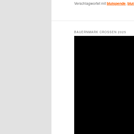
Verschlagwortet mit
blutspende
,
blu
BAUERNMARK CROSSEN 2025