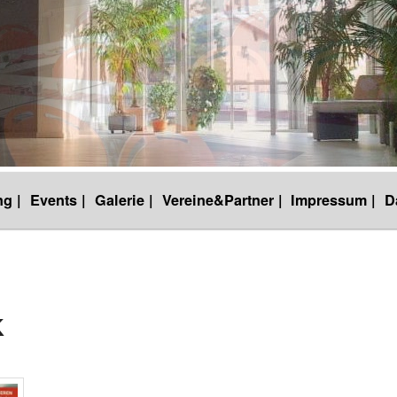
g |
Events |
Galerie |
Vereine&Partner |
Impressum |
D
K