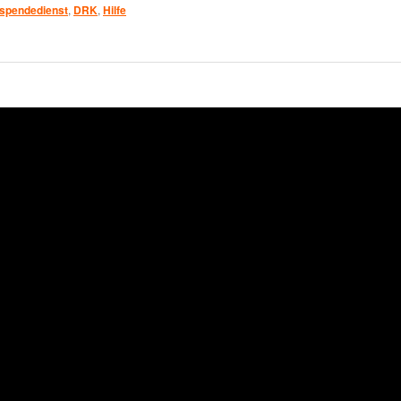
tspendedienst
,
DRK
,
Hilfe