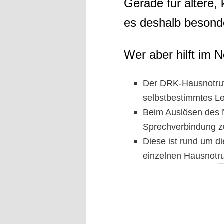
Gerade für ältere,
es deshalb besonde
W
er aber hilft im N
Der DRK-Hausnotruf 
selbstbestimmtes L
Beim Auslösen des N
Sprechverbindung zu
Diese ist rund um di
einzelnen Hausnotru