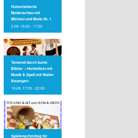
Humoristische
Modenschau mit
Michael und Mode Nr. 1
2.09. 15:00
-
17:00
Tanzend durch bunte
Blätter – Herbstfest mit
Musik & Spaß mit Walter
Baumgart
19.09. 17:00
-
22:00
Spielenachmittag für