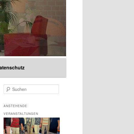
atenschutz
S
u
c
h
ANSTEHENDE
e
VERANSTALTUNGEN
n