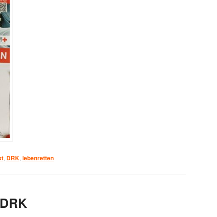
st
,
DRK
,
lebenretten
 DRK