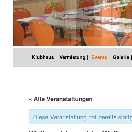
Hauptmenü
Klubhaus |
Vermietung |
Events |
Galerie 
Zum
Inhalt
wechseln
« Alle Veranstaltungen
Diese Veranstaltung hat bereits statt