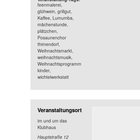
feenmalerei
,
glühwein
,
grillgut
,
Kaffee
,
Lumumba
,
mächenstunde
,
plätzchen
,
Posaunenchor
thimendorf
,
Weihnachtsmarkt
,
weihnachtsmusik
,
Weihnachtsprogramm
kinder
,
wichtelwerkstatt
Veranstaltungsort
im und um das
Klubhaus
Hauptstraße 12