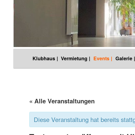
Hauptmenü
Klubhaus |
Vermietung |
Events |
Galerie 
Zum
Inhalt
wechseln
« Alle Veranstaltungen
Diese Veranstaltung hat bereits statt