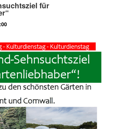
suchtsziel für
er“
:00