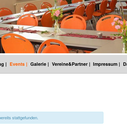
g |
Events |
Galerie |
Vereine&Partner |
Impressum |
D
ereits stattgefunden.