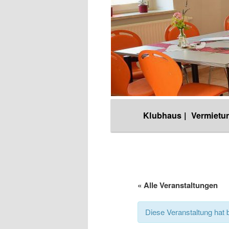
Hauptmenü
Klubhaus |
Vermietun
Zum
Inhalt
wechseln
« Alle Veranstaltungen
Diese Veranstaltung hat b