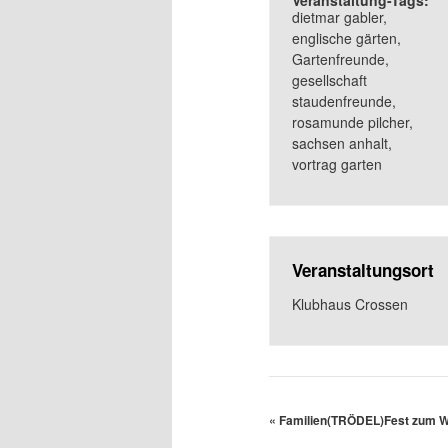
Veranstaltung-Tags:
dietmar gabler
,
englische gärten
,
Gartenfreunde
,
gesellschaft
staudenfreunde
,
rosamunde pilcher
,
sachsen anhalt
,
vortrag garten
Veranstaltungsort
Klubhaus Crossen
«
Familien(TRÖDEL)Fest zum We