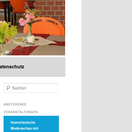
atenschutz
S
u
c
h
ANSTEHENDE
e
VERANSTALTUNGEN
n
Humoristische
Modenschau mit