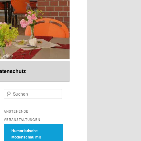
atenschutz
S
u
c
h
ANSTEHENDE
e
VERANSTALTUNGEN
n
Humoristische
Modenschau mit