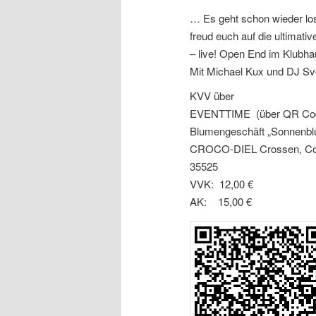
… Es geht schon wieder lo
freud euch auf die ultimat
– live! Open End im Klubh
Mit Michael Kux und DJ S
KVV über
EVENTTIME (über QR Co
Blumengeschäft „Sonnenblu
CROCO-DIEL Crossen, Comp
35525
VVK: 12,00 €
AK: 15,00 €