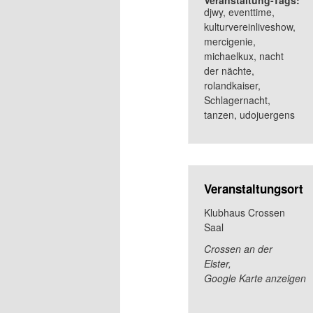
Veranstaltung-Tags:
djwy
,
eventtime
,
kulturvereinliveshow
,
mercigenie
,
michaelkux
,
nacht
der nächte
,
rolandkaiser
,
Schlagernacht
,
tanzen
,
udojuergens
Veranstaltungsort
Klubhaus Crossen
Saal
Crossen an der
Elster
,
Google Karte anzeigen