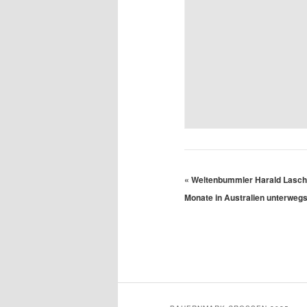
«
Weltenbummler Harald Lasch 
Monate in Australien unterwegs