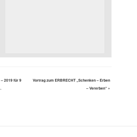
– 2019 für 9
Vortrag zum ERBRECHT „Schenken – Erben
.
– Vererben“
»