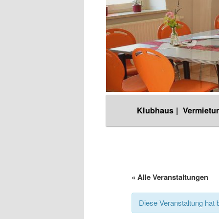
Hauptmenü
Klubhaus |
Vermietun
Zum
Inhalt
wechseln
« Alle Veranstaltungen
Diese Veranstaltung hat b