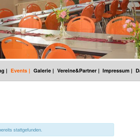
g |
Events |
Galerie |
Vereine&Partner |
Impressum |
D
ereits stattgefunden.